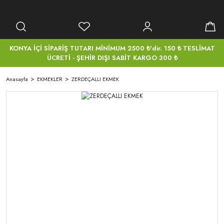
KONYA İÇİ SİPARİŞ TUTARI MİNİMUM 2500 ₺'dir. 150 ₺ TESLİMAT
ÜCRETİ - ŞEHİR DIŞI SABİT KARGO 300 ₺
Anasayfa
EKMEKLER
ZERDEÇALLI EKMEK