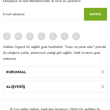
Kampanya ve özel tekliflerimizden ilk önce siz yararlanın
KAYDOL
Habbaz Organik bir sağlıklı gıda hareketidir. "İnsan ne yerse odur" prensibi
ile çıktığımız yolda, atalarımızın yediği gibi sağlıklı, helâl ve temiz gıda
üretiyoruz.
KURUMSAL
ALIŞVERİŞ
© Tüm Hakları Saklıdır. Kredi kartı bilgileriniz 256bit SSL sertifikası ile