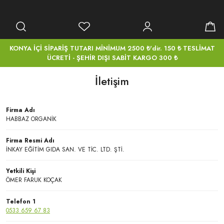
KONYA İÇİ SİPARİŞ TUTARI MİNİMUM 2500 ₺'dir. 150 ₺ TESLİMAT
ÜCRETİ - ŞEHİR DIŞI SABİT KARGO 300 ₺
İletişim
Firma Adı
HABBAZ ORGANİK
Firma Resmi Adı
İNKAY EĞİTİM GIDA SAN. VE TİC. LTD. ŞTİ.
Yetkili Kişi
ÖMER FARUK KOÇAK
Telefon 1
0533 659 67 83