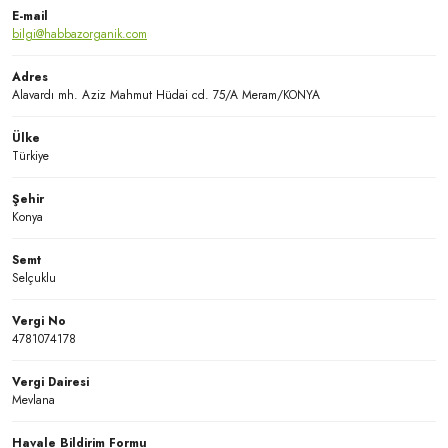
E-mail
bilgi@habbazorganik.com
Adres
Alavardı mh. Aziz Mahmut Hüdai cd. 75/A Meram/KONYA
Ülke
Türkiye
Şehir
Konya
Semt
Selçuklu
Vergi No
4781074178
Vergi Dairesi
Mevlana
Havale Bildirim Formu