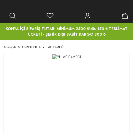
KONYA İÇİ SİPARİŞ TUTARI MİNİMUM 2500 ₺'dir. 150 ₺ TESLİMAT
ÜCRETİ - ŞEHİR DIŞI SABİT KARGO 300 ₺
Anasayfa
EKMEKLER
YULAF EKMEĞİ