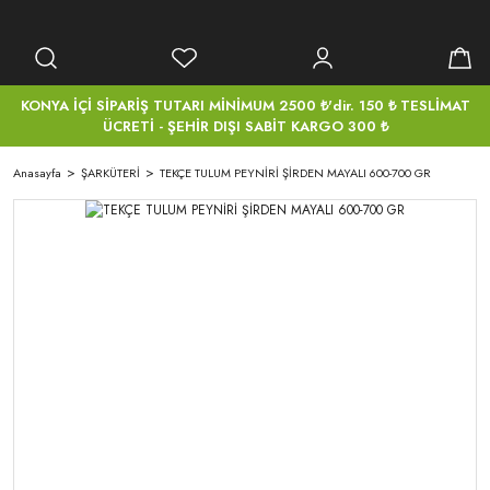
KONYA İÇİ SİPARİŞ TUTARI MİNİMUM 2500 ₺'dir. 150 ₺ TESLİMAT
ÜCRETİ - ŞEHİR DIŞI SABİT KARGO 300 ₺
Anasayfa
ŞARKÜTERİ
TEKÇE TULUM PEYNİRİ ŞİRDEN MAYALI 600-700 GR