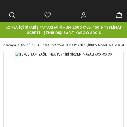
KONYA İÇİ SİPARİŞ TUTARI MİNİMUM 2500 ₺'dir. 150 ₺ TESLİMAT
ÜCRETİ - ŞEHİR DIŞI SABİT KARGO 300 ₺
Anasayfa
ŞARKÜTERİ
TEKÇE TAM YAĞLI İNEK PEYNİRİ ŞİRDEN MAYALI 600-700 GR