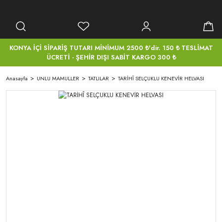
KONYA İÇİ SİPARİŞ TUTARI MİNİMUM 2500 ₺'dir. 150 ₺ TESLİMAT
ÜCRETİ - ŞEHİR DIŞI SABİT KARGO 300 ₺
Anasayfa
UNLU MAMULLER
TATLILAR
TARİHÎ SELÇUKLU KENEVİR HELVASI