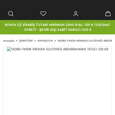
KONYA İÇİ SİPARİŞ TUTARI MİNİMUM 2500 ₺'dir. 150 ₺ TESLİMAT
ÜCRETİ - ŞEHİR DIŞI SABİT KARGO 300 ₺
Anasayfa
ŞARKÜTERİ
KAHVALTILIK
TADIBU FINDIK KREMASI GLUTENSİZ ABDURRA