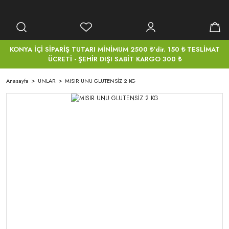
KONYA İÇİ SİPARİŞ TUTARI MİNİMUM 2500 ₺'dir. 150 ₺ TESLİMAT
ÜCRETİ - ŞEHİR DIŞI SABİT KARGO 300 ₺
Anasayfa
UNLAR
MISIR UNU GLUTENSİZ 2 KG