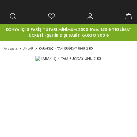
KONYA İÇİ SİPARİŞ TUTARI MİNİMUM 2500 ₺'dir. 150 ₺ TESLİMAT
ÜCRETİ - ŞEHİR DIŞI SABİT KARGO 300 ₺
Anasayfa
UNLAR
KARAKILÇIK TAM BUĞDAY UNU 2 KG