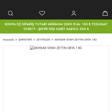
KONYA İÇİ SİPARİŞ TUTARI MİNİMUM 2500 ₺'dir. 150 ₺ TESLİMAT
ÜCRETİ - ŞEHİR DIŞI SABİT KARGO 300 ₺
Anasayfa
ŞARKÜTERİ
ZEYTİNLER
AKHİSAR SİYAH ZEYTİN ORTA 1 KG